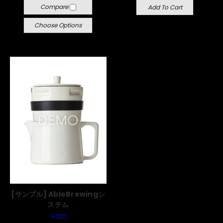
Compare
Add To Cart
Choose Options
[サンプル] AbleBrewingシ
ステム
￥225