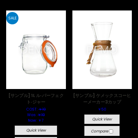
SALE
[サンプル] 1L ル·パーフェク
[サンプル] ケメックスコーヒ
ト·ジャー
ーメーカー3カップ
COST:
￥10
￥50
Was:
￥10
Quick View
Now:
￥7
Quick View
Compare